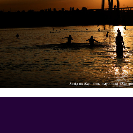
Захід на Ждановському пляжі в Запорі