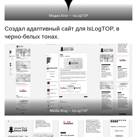
Медиа блог — IsLogTOP
Создал адаптивный сайт для IsLogTOP, в
черно-белых тонах.
Media Blog — IsLogTOP