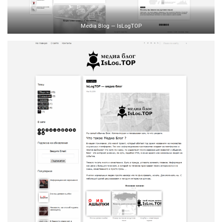
Media Blog — IsLogTOP