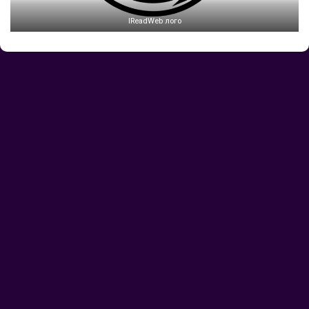
IReadWeb лого