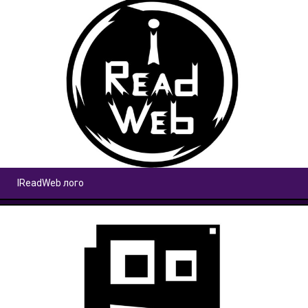
IReadWeb лого